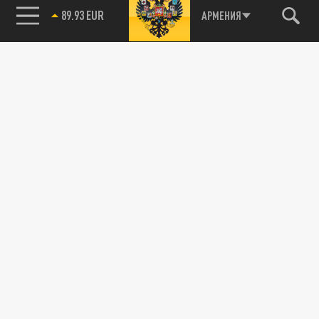
СПОРТ
85.64 BRENT
АРМЕНИЯ
«Зенит» установил два исторических
антирекорда после ничьей с «Краснодаром»
13 АПРЕЛЯ 08:45
Петербургский «Зенит» установил сразу
два антирекорда в матче с «Краснодаром»,
играя на своем поле.
СПОРТ