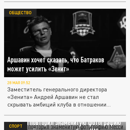
ОБЩЕСТВО
Аршавин хочет сказать, что Батраков
может усилить «Зенит»
28 МАЯ 09:52
Заместитель генерального директора
«Зенита» Андрей Аршавин не стал
скрывать амбиций клуба в отношении
одного...
Соболев повторил знаменитую фотографию
СПОРТ