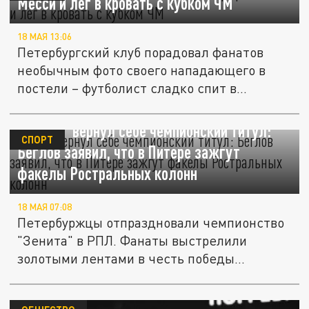
Месси и лёг в кровать с кубком ЧМ
18 МАЯ 13:06
Петербургский клуб порадовал фанатов
необычным фото своего нападающего в
постели – футболист сладко спит в...
"Зенит" вернул себе чемпионский титул:
СПОРТ
Беглов заявил, что в Питере зажгут
факелы Ростральных колонн
18 МАЯ 07:08
Петербуржцы отпраздновали чемпионство
"Зенита" в РПЛ. Фанаты выстрелили
золотыми лентами в честь победы...