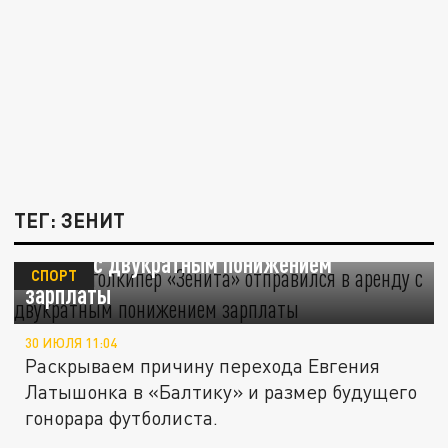
ТЕГ: ЗЕНИТ
Почему голкипер «Зенита» отправился в
аренду с двукратным понижением
СПОРТ
зарплаты
30 ИЮЛЯ 11:04
Раскрываем причину перехода Евгения
Латышонка в «Балтику» и размер будущего
гонорара футболиста.