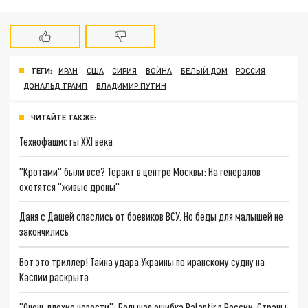
ТЕГИ:
ИРАН
США
СИРИЯ
ВОЙНА
БЕЛЫЙ ДОМ
РОССИЯ
ДОНАЛЬД ТРАМП
ВЛАДИМИР ПУТИН
ЧИТАЙТЕ ТАКЖЕ:
Технофашисты XXI века
"Кротами" были все? Теракт в центре Москвы: На генералов
охотятся "живые дроны"
Даня с Дашей спаслись от боевиков ВСУ. Но беды для малышей не
закончились
Вот это триллер! Тайна удара Украины по иранскому судну на
Каспии раскрыта
"Очень плохие новости": Большая ошибка Palantir в России. Страны