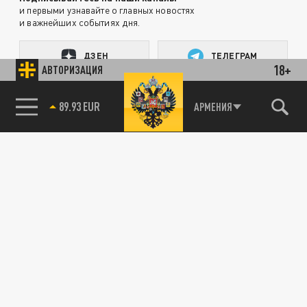
и первыми узнавайте о главных новостях
и важнейших событиях дня.
ДЗЕН
ТЕЛЕГРАМ
18+
АВТОРИЗАЦИЯ
85.64 BRENT
ПОДЕЛИТЬСЯ В СОЦСЕТЯХ:
АРМЕНИЯ
Новости smi2.ru