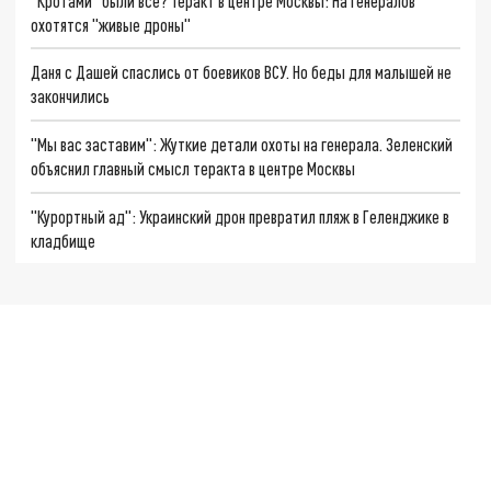
"Кротами" были все? Теракт в центре Москвы: На генералов
охотятся "живые дроны"
Даня с Дашей спаслись от боевиков ВСУ. Но беды для малышей не
закончились
"Мы вас заставим": Жуткие детали охоты на генерала. Зеленский
объяснил главный смысл теракта в центре Москвы
"Курортный ад": Украинский дрон превратил пляж в Геленджике в
кладбище