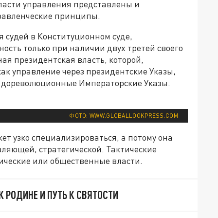
бласти управления представлены и
правленческие принципы.
 судей в Конституционном суде,
ость только при наличии двух третей своего
ая президентская власть, которой,
ак управление через президентские Указы,
а дореволюционные Императорские Указы.
ФОТО: WWW.GLOBALLOOKPRESS.COM
т узко специализироваться, а потому она
ляющей, стратегической. Тактические
ческие или общественные власти.
К РОДИНЕ И ПУТЬ К СВЯТОСТИ