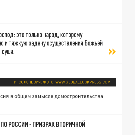
оспод: это только народ, которому
ую и тяжкую задачу осуществления Божьей
 суши.
И. СОЛОНЕВИЧ. ФОТО: WWW.GLOBALLOOKPRESS.COM
сия в общем замысле домостроительства
 ПО РОССИИ - ПРИЗРАК ВТОРИЧНОЙ