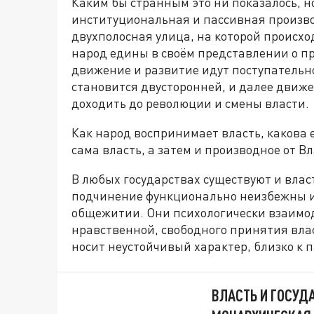
Каким бы странным это ни показалось, н
институциональная и пассивная произво
двухполосная улица, на которой происхо
народ едины в своём представлении о пр
движение и развитие идут поступательно
становится двусторонней, и далее движе
доходить до революции и смены власти.
Как народ воспринимает власть, какова е
сама власть, а затем и производное от Вл
В любых государствах существуют и власт
подчинение функционально неизбежны и
общежитии. Они психологически взаимод
нравственной, свободного принятия влас
носит неустойчивый характер, близко к
ВЛАСТЬ И ГОСУД