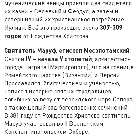
мученические венцы приняли два свидетеля
их казни – Селевкий и Феодул, а затем и
совершивший их христианское погребение
307-309
Иулиан. Всё это произошло около
годов
от Рождества Христова.
Святитель Маруф, епископ Месопотамский
.
IV
– начала
V
столетий
Святой
, архипастырь
города Тигрита (Мартирополя), что на границе
Ромейского царства (Византии) и Персии.
Прославился благочестием и учёностью,
написал историю святых страдальцев,
погибших за веру от персидского царя Сапора,
а также целый ряд богословских сочинений.
В 381 году от Рождества Христова святитель
Маруф участвовал во II Вселенском
Константинопольском Соборе.