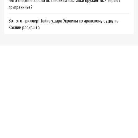
НАТО впервые за СВО остановили поставки оружия. ВСУ теряют
приграничье?
Вот это триллер! Тайна удара Украины по иранскому судну на
Каспии раскрыта