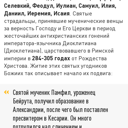
Селевкий, Феодул, Иулиан, Самуил, Илия,
Даниил, Иеремия, Исаия
. Святые
страдальцы, принявшие мученические венцы
за верность Господу и Его Церкви в период
жесточайших антихристианских гонений
императора-язычника Диоклитиана
(Диоклетиана), царствовавшего в Римской
284-305 годах
империи в
от Рождества
Христова. Житие этих святых угодников
Божиих так описывает начало их подвига:
Святой мученик Памфил, уроженец
Бейрута, получил образование в
Александрии, после чего был поставлен
пресвитером в Кесарии. Он много
потрудился над сличением и