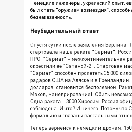
Немецкие инженеры, украинский опыт, е
был стать "оружием возмездия", способн
безнаказанность.
Неубедительный ответ
Спустя сутки после заявления Берлина, 1
стартовала наша ракета "Сармат". Росси
ПРО. "Сармат" – межконтинентальная р
окрестили её "Сатаной-2". Стартовая масс
"Сармат" способен пролететь 35 000 кил
радаров США на Аляске и в Гренландии.
долларов, становится бесполезной. Ракет
Махов, маневрирование). Сбить невозмо
Одна ракета – 3000 Хиросим. Россия оф
соблюдена. И что? И ничего. Потому что 
формально и связаны вассальными отно
Теперь вернёмся к немецким дронам. 1500