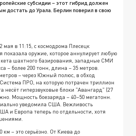
вропейские субсидии – этот гибрид должен
ым достать до Урала. Берлин поверил в свою
2 мая в 11:15, с космодрома Плесецк
я показала оружие, которое аннулирует любую
акета шахтного базирования, западные СМИ
а – более 200 тонн, длина – 35 метров.
ометров – через Южный полюс, в обход
 Система ПРО, на которую потрачен триллион
а несёт гиперзвуковые блоки "Авангард" (27
жно. Мощность боезаряда – 40–50 мегатонн.
ициально уведомила США. Вежливость
США и Европа теперь по отдельности, хотя
шениями.
 км – это серьёзно. От Киева до