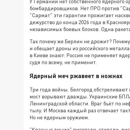
У Германии нет собственного ядерного о
бомбардировщиков. Нет ПРО против "Сар
"Сармат" эти гарантии прожигает наскво
дежурство до конца 2026 года в Краснояр
независимых боевых блоков. Одна ракета
Так почему же Берлин не дрожит? Почем
и обещает дроны из российского металла?
в Киеве знают: Россия не применяет яде
судя по всему, не применит.
Ядерный меч ржавеет в ножнах
Три года войны. Белгород обстреливают 
мост взрывают дважды. Украинские БПЛА
Ленинградской области. Враг бьёт по не
тылу. И Москва каждый раз отвечает так
Но не ядерным оружием.
"Красные линии" рисовали, стирали, рис