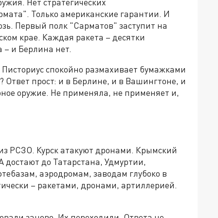
ружия. Нет стратегических
мата". Только американские гарантии. И
зь. Первый полк "Сарматов" заступит на
ском крае. Каждая ракета – десятки
 – и Берлина нет.
у Писториус спокойно размахивает бумажками
 Ответ прост: и в Берлине, и в Вашингтоне, и
рное оружие. Не применяла, не применяет и,
из РСЗО. Курск атакуют дронами. Крымский
 достают до Татарстана, Удмуртии,
фтебазам, аэродромам, заводам глубоко в
тически – ракетами, дронами, артиллерией.
овали заново. Их переходили. Ответа не