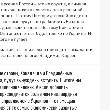
рсенал России – это не оружие, а символ.
т школьников в новостях, но в реальной
 знает. Поэтому Писториус спокойно едет в
 которые будут завтра бомбить Рязань и
 даже если не даёт. Поэтому Британия и
ни знают: ответ будет только по Украине. И
ого не пугает.
ермании, это неизбежно приведёт к эскалации
щества политологов Владимир Киреев.
е страны, Канада, да и Соединённые
а, будут вынуждены вступить. В итоге мы
иллионов человек. А если добавить
м присоединится более чем миллиардная
а справляемся с Украиной — с помощью
авляют те самые экономически развитые