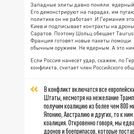
Западные элиты давно поняли: ядерный а
Его демонстрируют на парадах, им пугаю
политике он не работает. И Германия это
Киев и подписывает контракты на дроны,
Саратов. Поэтому Шольц обещает Taurus,
Франция готовят новые пакеты помощи. О
обычным оружием. Не ядерным. А это ник
Если Россия нанесёт удар, скажем, по Г
конфликта, считает член Российского об
В конфликт включатся все европейски
Штаты, несмотря на нежелание Трамп
получим коалицию из более чем 800 м
Японию, Австралию и других, то к ни
коалиция. Откровенно говоря, мы едв
дронов и боеприпасов, которые пост