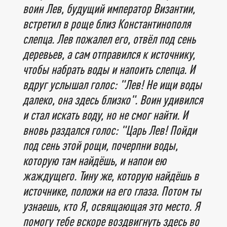
воин Лев, будущий император Византии,
встретил в роще близ Константинополя
слепца. Лев пожалел его, отвёл под сень
деревьев, а сам отправился к источнику,
чтобы набрать воды и напоить слепца. И
вдруг услышал голос: "Лев! Не ищи воды
далеко, она здесь близко". Воин удивился
и стал искать воду, но не смог найти. И
вновь раздался голос: "Царь Лев! Пойди
под сень этой рощи, почерпни воды,
которую там найдёшь, и напои ею
жаждущего. Тину же, которую найдёшь в
источнике, положи на его глаза. Потом ты
узнаешь, кто Я, освящающая это место. Я
помогу тебе вскоре воздвигнуть здесь во