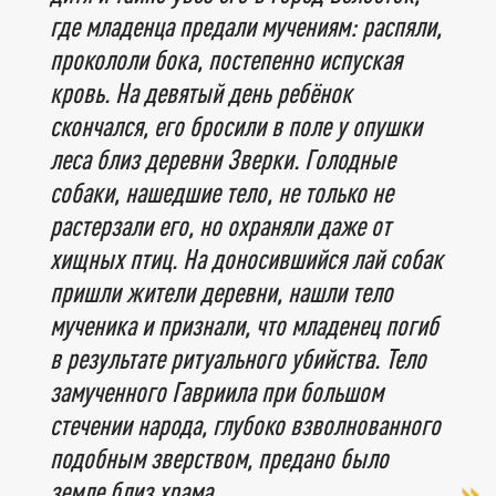
где младенца предали мучениям: распяли,
прокололи бока, постепенно испуская
кровь. На девятый день ребёнок
скончался, его бросили в поле у опушки
леса близ деревни Зверки. Голодные
собаки, нашедшие тело, не только не
растерзали его, но охраняли даже от
хищных птиц. На доносившийся лай собак
пришли жители деревни, нашли тело
мученика и признали, что младенец погиб
в результате ритуального убийства. Тело
замученного Гавриила при большом
стечении народа, глубоко взволнованного
подобным зверством, предано было
земле близ храма.