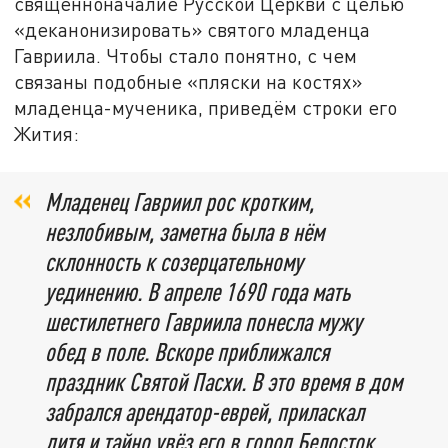
священноначалие Русской Церкви с целью
«деканонизировать» святого младенца
Гавриила. Чтобы стало понятно, с чем
связаны подобные «пляски на костях»
младенца-мученика, приведём строки его
Жития:
Младенец Гавриил рос кротким,
незлобивым, заметна была в нём
склонность к созерцательному
уединению. В апреле 1690 года мать
шестилетнего Гавриила понесла мужу
обед в поле. Вскоре приближался
праздник Святой Пасхи. В это время в дом
забрался арендатор-еврей, приласкал
дитя и тайно увёз его в город Белосток,