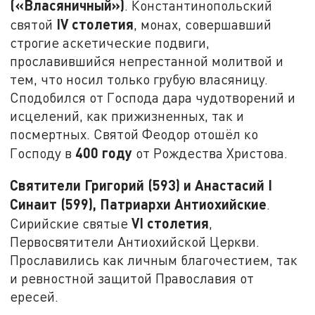
(«Власяничный»)
. Константинопольский
IV
столетия
святой
, монах, совершавший
строгие аскетические подвиги,
прославившийся непрестанной молитвой и
тем, что носил только грубую власяницу.
Сподобился от Господа дара чудотворений и
исцелений, как прижизненных, так и
посмертных. Святой Феодор отошёл ко
400 году
Господу в
от Рождества Христова.
Святители Григорий (593) и Анастасий I
Синаит (599), Патриархи Антиохийские
.
VI
столетия
Сирийские святые
,
Первосвятители Антиохийской Церкви.
Прославились как личным благочестием, так
и ревностной защитой Православия от
ересей.