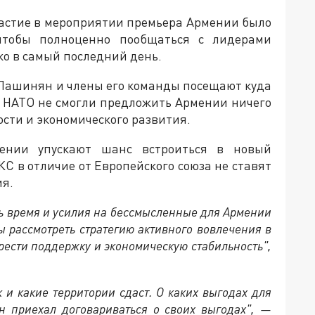
участие в мероприятии премьера Армении было
 чтобы полноценно пообщаться с лидерами
ко в самый последний день.
Пашинян и члены его команды посещают куда
ы НАТО не смогли предложить Армении ничего
ости и экономического развития.
ении упускают шанс встроиться в новый
КС в отличие от Европейского союза не ставят
ия.
ть время и усилия на бессмысленные для Армении
 рассмотреть стратегию активного вовлечения в
рести поддержку и экономическую стабильность",
к и какие территории сдаст. О каких выгодах для
н приехал договариваться о своих выгодах", —