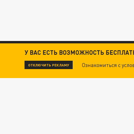
У ВАС ЕСТЬ ВОЗМОЖНОСТЬ БЕСПЛА
Ознакомиться с усл
ОТКЛЮЧИТЬ РЕКЛАМУ
ЧИТАЙТЕ ТАКЖЕ:
ТЕХНОФАШИСТЫ XXI ВЕКА
ОПЛЕУХА МАСКУ. "ПОРА СНЯТЬ БЕЛЫЕ ПЕРЧА