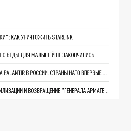
ТКИ": КАК УНИЧТОЖИТЬ STARLINK
. НО БЕДЫ ДЛЯ МАЛЫШЕЙ НЕ ЗАКОНЧИЛИСЬ
"ОЧЕНЬ ПЛОХИЕ НОВОСТИ": БОЛЬШАЯ ОШИБКА PALANTIR В РОССИИ. СТРАНЫ НАТО ВПЕРВЫЕ ЗА СВО ОСТАНОВИЛИ ПОСТАВКИ ОРУЖИЯ. ВСУ ТЕРЯЮТ ПРИГРАНИЧЬЕ?
ТРИ ГЛАВНЫХ ИНСАЙДА ОБ СВО. ОТМЕНА МОБИЛИЗАЦИИ И ВОЗВРАЩЕНИЕ "ГЕНЕРАЛА АРМАГЕДДОНА"? ОТЛИЧНЫЕ НОВОСТИ, КОТОРЫЕ ЖДАЛИ ВСЕ