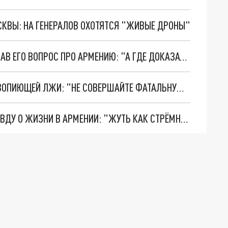
ОСКВЫ: НА ГЕНЕРАЛОВ ОХОТЯТСЯ "ЖИВЫЕ ДРОНЫ"
АЛИЕВ ПОЩЕКОТАЛ НЕРВЫ БЛИНКЕНУ, УСЛЫШАВ ЕГО ВОПРОС ПРО АРМЕНИЮ: "А ГДЕ ДОКАЗАТЕЛЬСТВА?"
РОССИЯ УЛИЧИЛА РУКОВОДСТВО АРМЕНИИ В ВОПИЮЩЕЙ ЛЖИ: "НЕ СОВЕРШАЙТЕ ФАТАЛЬНУЮ ОШИБКУ"
РУССКАЯ РЕЛОКАНТКА РАССКАЗАЛА ВСЮ ПРАВДУ О ЖИЗНИ В АРМЕНИИ: "ЖУТЬ КАК СТРЁМНО"