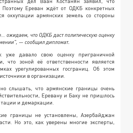
странных дел Ваан Костанян заявил, что
. Поэтому Ереван ждёт от ОДКБ конкретных
я оккупации армянских земель со стороны
е… ожидаем, что ОДКБ даст политическую оценку
рмении", — сообщил дипломат.
к уже давало свою оценку приграничной
, что зоной её ответственности является
мках урегулированных госграниц. Об этом
 источники в организации.
нно слышать, что армянские границы очень
ействительности, Еревану и Баку не пришлось
итации и демаркации.
кие границы не установлены, Азербайджан
асти. Но это, как уверены многие эксперты,