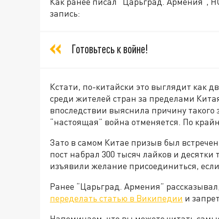
Как ранее писал “Царьград. Армения”, Н
запись:
Готовьтесь к войне!
Кстати, по-китайски это выглядит как д
среди жителей стран за пределами Кита
впоследствии выяснила причину такого 
“настоящая” война отменяется. По край
Зато в самом Китае призыв был встречен 
пост набрал 300 тысяч лайков и десятки
изъявили желание присоединиться, если
Ранее “Царьград. Армения” рассказывал
переделать статью в Википедии
и запрет
Напоминаем, что вы можете читать самы