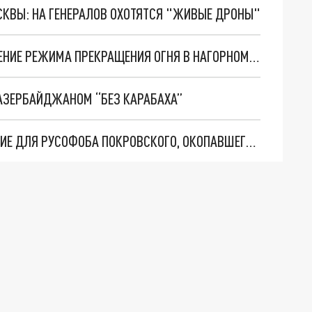
ОСКВЫ: НА ГЕНЕРАЛОВ ОХОТЯТСЯ "ЖИВЫЕ ДРОНЫ"
МИНОБОРОНЫ РОССИИ ПОДТВЕРДИЛО НАРУШЕНИЕ РЕЖИМА ПРЕКРАЩЕНИЯ ОГНЯ В НАГОРНОМ КАРАБАХЕ
 АЗЕРБАЙДЖАНОМ “БЕЗ КАРАБАХА”
ШАХНАЗАРОВ НАШЁЛ ИДЕАЛЬНОЕ ОПРЕДЕЛЕНИЕ ДЛЯ РУСОФОБА ПОКРОВСКОГО, ОКОПАВШЕГОСЯ В АРМЕНИИ