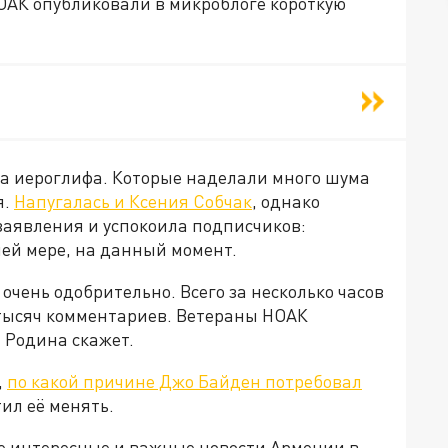
ОАК опубликовали в микроблоге короткую
ва иероглифа. Которые наделали много шума
я.
Напугалась и Ксения Собчак
, однако
заявления и успокоила подписчиков:
ней мере, на данный момент.
очень одобрительно. Всего за несколько часов
 тысяч комментариев. Ветераны НОАК
 Родина скажет.
,
по какой причине Джо Байден потребовал
ил её менять.
е интересные и важные новости Армении в