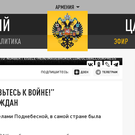
АРМЕНИЯ
ИЙ
Ц
АЛИТИКА
ЭФИР
ТО: NORBERT EISELE-HEIN/IMAGEBROKER.COM/GLOBALLOOKPRESS
ПОДПИШИТЕСЬ:
ЬТЕСЬ К ВОЙНЕ!”
АЖДАН
елами Поднебесной, в самой стране была