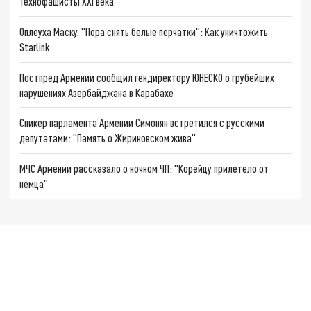
Технофашисты XXI века
Оплеуха Маску. "Пора снять белые перчатки": Как уничтожить
Starlink
Постпред Армении сообщил гендиректору ЮНЕСКО о грубейших
нарушениях Азербайджана в Карабахе
Спикер парламента Армении Симонян встретился с русскими
депутатами: "Память о Жириновском жива"
МЧС Армении рассказало о ночном ЧП: "Корейцу прилетело от
немца"