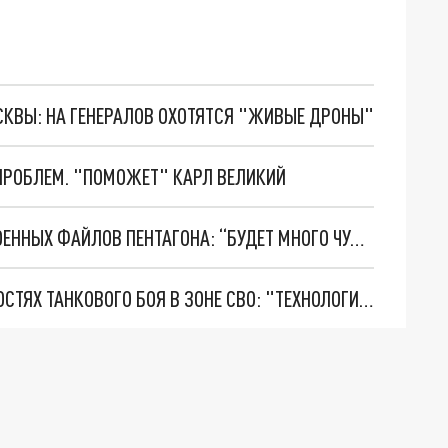
ОСКВЫ: НА ГЕНЕРАЛОВ ОХОТЯТСЯ "ЖИВЫЕ ДРОНЫ"
ПРОБЛЕМ. "ПОМОЖЕТ" КАРЛ ВЕЛИКИЙ
ЗАХАРОВА ОБЪЯСНИЛА УТЕЧКУ СЕКРЕТНЫХ ВОЕННЫХ ФАЙЛОВ ПЕНТАГОНА: “БУДЕТ МНОГО ЧУДНОГО”
БОЕЦ ЧВК "ВАГНЕР" РАССКАЗАЛ ОБ ОСОБЕННОСТЯХ ТАНКОВОГО БОЯ В ЗОНЕ СВО: "ТЕХНОЛОГИИ ИЗМЕНИЛИСЬ"