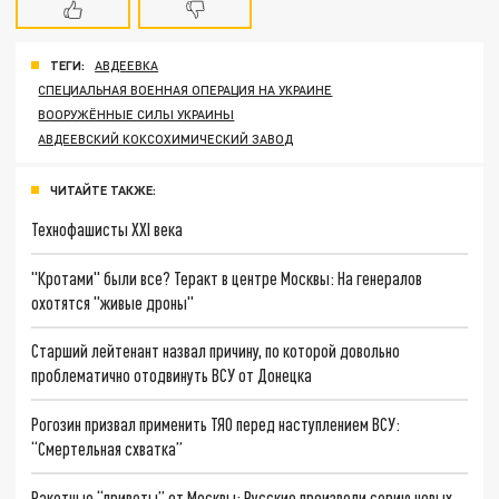
ТЕГИ:
АВДЕЕВКА
СПЕЦИАЛЬНАЯ ВОЕННАЯ ОПЕРАЦИЯ НА УКРАИНЕ
ВООРУЖЁННЫЕ СИЛЫ УКРАИНЫ
АВДЕЕВСКИЙ КОКСОХИМИЧЕСКИЙ ЗАВОД
ЧИТАЙТЕ ТАКЖЕ:
Технофашисты XXI века
"Кротами" были все? Теракт в центре Москвы: На генералов
охотятся "живые дроны"
Старший лейтенант назвал причину, по которой довольно
проблематично отодвинуть ВСУ от Донецка
Рогозин призвал применить ТЯО перед наступлением ВСУ:
“Смертельная схватка”
Ракетные “приветы” от Москвы: Русские произвели серию новых