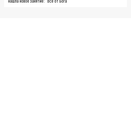
нашла новое занятие: "Всё от Бога"