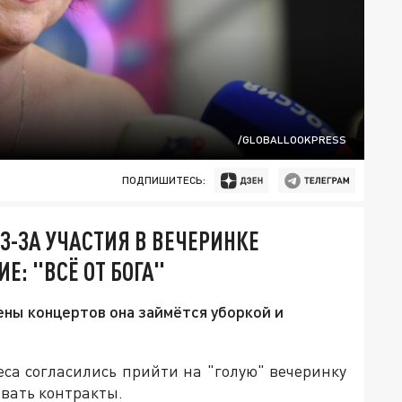
/GLOBALLOOKPRESS
ПОДПИШИТЕСЬ:
З-ЗА УЧАСТИЯ В ВЕЧЕРИНКЕ
Е: "ВСЁ ОТ БОГА"
ны концертов она займётся уборкой и
еса согласились прийти на "голую" вечеринку
ывать контракты.