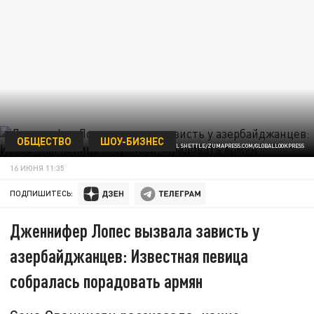
ОБЩЕСТВО
ШОУ-БИЗНЕС
ФОТО: BILL SHETTLE/ZUMAPRESS.COM/GLOBALLOOKPRESS
16 ИЮНЯ 11:35
ПОДПИШИТЕСЬ:
Дженнифер Лопес вызвала зависть у
азербайджанцев: Известная певица
собралась порадовать армян