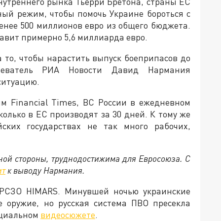
нутреннего рынка Тьерри Бретона, страны ЕС
ный режим, чтобы помочь Украине бороться с
менее 500 миллионов евро из общего бюджета.
тавит примерно 5,6 миллиарда евро.
а то, чтобы нарастить выпуск боеприпасов до
зреватель РИА Новости Давид Нармания
 ситуацию.
ым Financial Times, ВС России в ежедневном
колько в ЕС производят за 30 дней. К тому же
йских государствах не так много рабочих,
дной стороны, труднодостижима для Евросоюза. С
ит
к выводу Нармания.
РСЗО HIMARS. Минувшей ночью украинские
 оружие, но русская система ПВО пресекла
пециальном
видеосюжете
.