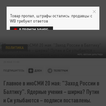
Товар пропал, штрафы остались: продавцы с
WB требуют ответов
В ПРЯМОМ ЭФИРЕ:
ПОЛИТИКА
ФОТО: КОЛЛАЖ ЦАРЬГРАДА
20 МАЯ 11:00
ПОДПИШИТЕСЬ:
Главное в иноСМИ 20 мая: "Заход России в
Балтику". Ядерные учения – ширма? Путин
и Си улыбаются – подписи поставлены.