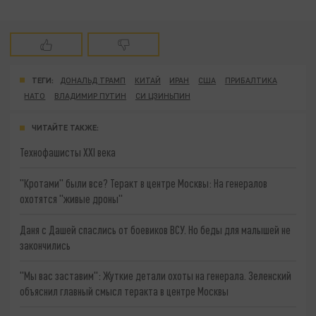
ТЕГИ:
ДОНАЛЬД ТРАМП
КИТАЙ
ИРАН
США
ПРИБАЛТИКА
НАТО
ВЛАДИМИР ПУТИН
СИ ЦЗИНЬПИН
ЧИТАЙТЕ ТАКЖЕ:
Технофашисты XXI века
"Кротами" были все? Теракт в центре Москвы: На генералов
охотятся "живые дроны"
Даня с Дашей спаслись от боевиков ВСУ. Но беды для малышей не
закончились
"Мы вас заставим": Жуткие детали охоты на генерала. Зеленский
объяснил главный смысл теракта в центре Москвы