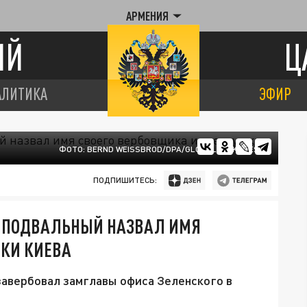
АРМЕНИЯ
ИЙ
Ц
АЛИТИКА
ЭФИР
ФОТО: BERND WEISSBROD/DPA/GLOBALLOOKPRESS
ПОДПИШИТЕСЬ:
У ПОДВАЛЬНЫЙ НАЗВАЛ ИМЯ
ШКИ КИЕВА
завербовал замглавы офиса Зеленского в