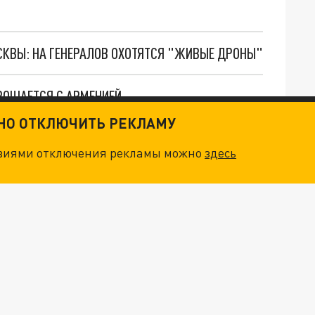
ОСКВЫ: НА ГЕНЕРАЛОВ ОХОТЯТСЯ "ЖИВЫЕ ДРОНЫ"
РОЩАЕТСЯ С АРМЕНИЕЙ
ТНО ОТКЛЮЧИТЬ РЕКЛАМУ
НЕЕ: В ПАРЛАМЕНТЕ ОБСУЖДАЮТ НОВЫЙ ПРОЕКТ
овиями отключения рекламы можно
здесь
ВТОРЫМ ГОСЯЗЫКОМ БУДЕТ ТУРЕЦКИЙ, ИЛИ КАКИЕ ЗАКУЛИСНЫЕ ИГРЫ ВЕДЁТ ПАШИНЯН С АНКАРОЙ И БАКУ