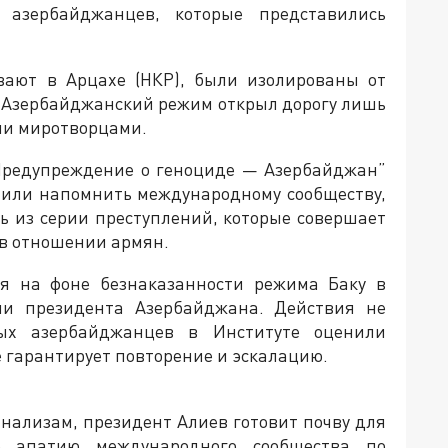
азербайджанцев, которые представились
вают в Арцахе (НКР), были изолированы от
 Азербайджанский режим открыл дорогу лишь
ими миротворцами.
“Предупреждение о геноциде — Азербайджан”
ешили напомнить международному сообществу,
ть из серии преступлений, которые совершает
в отношении армян.
ся на фоне безнаказанности режима Баку в
и президента Азербайджана. Действия не
рых азербайджанцев в Институте оценили
е гарантирует повторение и эскалацию.
анализам, президент Алиев готовит почву для
ю апатию международного сообщества по