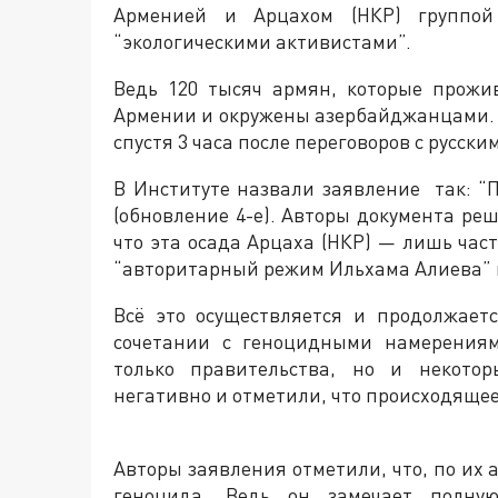
Арменией и Арцахом (НКР) группой 
“экологическими активистами”.
Ведь 120 тысяч армян, которые прожи
Армении и окружены азербайджанцами.
спустя 3 часа после переговоров с русск
В Институте назвали заявление так: 
(обновление 4-е). Авторы документа р
что эта осада Арцаха (НКР) — лишь час
“авторитарный режим Ильхама Алиева” 
Всё это осуществляется и продолжает
сочетании с геноцидными намерениям
только правительства, но и некото
негативно и отметили, что происходяще
Авторы заявления отметили, что, по их 
геноцида. Ведь он замечает полну