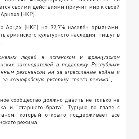
ается своими действиями приучит мир к своей
Арцаха (НКР).
то Арцах (НКР) на 99,7% населён армянами.
ь армянского культурного наследия, пишут в
.
 смелых людей в испанском и французском
анских законодателей в поддержку Республики
венным резонансом ни за агрессивные войны и
 за ксенофобскую риторику своего режима
", —
дное сообщество должно давить не только на
ка и “старшего брата”, Турцию во главе с
аном, который открыто поддерживает все
нского режима.