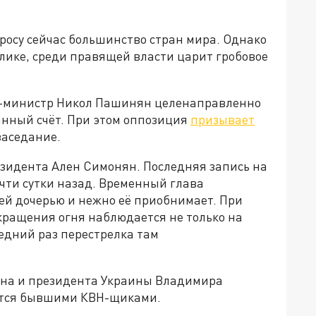
осу сейчас большинство стран мира. Однако
лике, среди правящей власти царит гробовое
р-министр Никол Пашинян целенаправленно
анный счёт. При этом оппозиция
призывает
заседание.
зидента Ален Симонян. Последняя запись на
очти сутки назад. Временный глава
ей дочерью и нежно её приобнимает. При
кращения огня наблюдается не только на
ледний раз перестрелка там
яна и президента Украины Владимира
яются бывшими КВН-щиками.