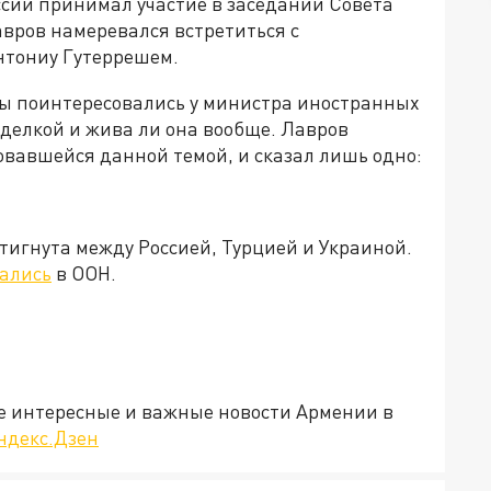
сии принимал участие в заседании Совета
авров намеревался встретиться с
нтониу Гутеррешем.
ы поинтересовались у министра иностранных
 сделкой и жива ли она вообще. Лавров
овавшейся данной темой, и сказал лишь одно:
тигнута между Россией, Турцией и Украиной.
ались
в ООН.
е интересные и важные новости Армении в
ндекс.Дзен