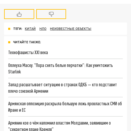
ТЕГИ:
КИТАЙ
НЛО
НЕИЗВЕСТНЫЕ ОБЪЕКТЫ
ЧИТАЙТЕ ТАКЖЕ:
Технофашисты XXI века
Оплеуха Маску. "Пора снять белые перчатки": Как уничтожить
Starlink
Запад расшатывает ситуацию в странах ОДКБ — кто подставит
плечо союзной Армении
Армянская оппозиция раскрыла большую ложь провластных СМИ об
Иране и ЕС
Армянин кое о чём напомнил властям Молдавии, заявившим о
"секретном плане Кремля"