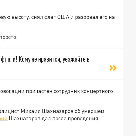
овую высоту, снял флаг США и разорвал его на
просто:
 флаги! Кому не нравится, уезжайте в
ровокации причастен сотрудник концертного
ублицист Михаил Шахназаров об умершем
рии
Шахназаров дал после проведения