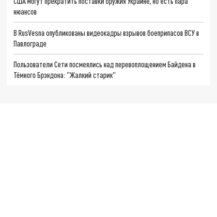
США могут прекратить поставки оружия Украине, но есть пара
нюансов
В RusVesna опубликованы видеокадры взрывов боеприпасов ВСУ в
Павлограде
Пользователи Сети посмеялись над перевоплощением Байдена в
Тёмного Брэндона: "Жалкий старик"