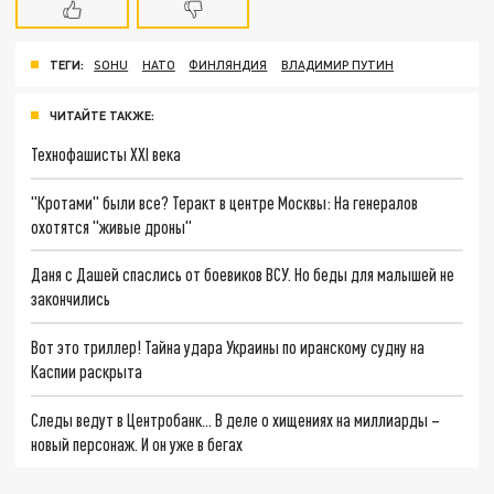
ТЕГИ:
SOHU
НАТО
ФИНЛЯНДИЯ
ВЛАДИМИР ПУТИН
ЧИТАЙТЕ ТАКЖЕ:
Технофашисты XXI века
"Кротами" были все? Теракт в центре Москвы: На генералов
охотятся "живые дроны"
Даня с Дашей спаслись от боевиков ВСУ. Но беды для малышей не
закончились
Вот это триллер! Тайна удара Украины по иранскому судну на
Каспии раскрыта
Следы ведут в Центробанк… В деле о хищениях на миллиарды –
новый персонаж. И он уже в бегах