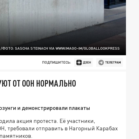
/ФОТО: SASCHA STEINACH VIA WWW.IMAGO-IM/GLOBALLOOKPRESS
ПОДПИШИТЕСЬ:
УЮТ ОТ ООН НОРМАЛЬНО
озунги и демонстрировали плакаты
дила акция протеста. Её участники,
ОН, требовали отправить в Нагорный Карабах
памятников.