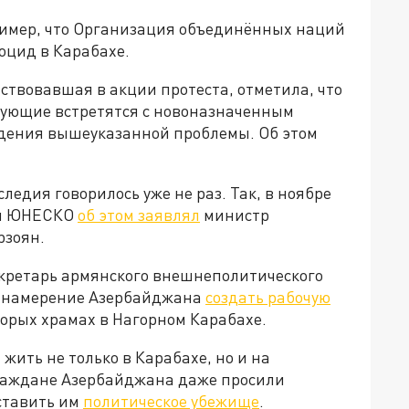
ример, что Организация объединённых наций
ноцид в Карабахе.
ствовавшая в акции протеста, отметила, что
нгующие встретятся с новоназначенным
дения вышеуказанной проблемы. Об этом
ледия говорилось уже не раз. Так, в ноябре
ии ЮНЕСКО
об этом заявлял
министр
рзоян.
екретарь армянского внешнеполитического
л намерение Азербайджана
создать рабочую
орых храмах в Нагорном Карабахе.
жить не только в Карабахе, но и на
граждане Азербайджана даже просили
ставить им
политическое убежище
.