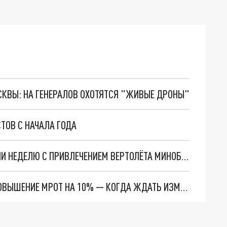
ОСКВЫ: НА ГЕНЕРАЛОВ ОХОТЯТСЯ "ЖИВЫЕ ДРОНЫ"
ТОВ С НАЧАЛА ГОДА
ПОЖАР НА СЕВЕРО-ВОСТОКЕ АРМЕНИИ ТУШИЛИ НЕДЕЛЮ С ПРИВЛЕЧЕНИЕМ ВЕРТОЛЁТА МИНОБОРОНЫ И БЕСПИЛОТНИКА
ПРАВИТЕЛЬСТВО АРМЕНИИ АНОНСИРОВАЛО ПОВЫШЕНИЕ МРОТ НА 10% — КОГДА ЖДАТЬ ИЗМЕНЕНИЙ