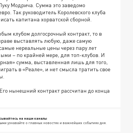
Луку Модрича. Сумма это заведомо
евро. Так руководитель Королевского клуба
исать капитана хорватской сборной.
бым клубом долгосрочный контракт, то в
вправе выставлять любую, даже самую
 самые нереальные цены через пару лет
ми – по крайней мере, для топ-клубов. И
рная» сумма, выставленная лишь для того,
грать в «Реале», и нет смысла тратить свое
ы.
. Его нынешний контракт рассчитан до конца
сывайтесь на наши каналы
ыми узнавайте о главных новостях и важнейших событиях дня.