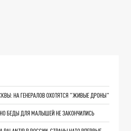
ОСКВЫ: НА ГЕНЕРАЛОВ ОХОТЯТСЯ "ЖИВЫЕ ДРОНЫ"
. НО БЕДЫ ДЛЯ МАЛЫШЕЙ НЕ ЗАКОНЧИЛИСЬ
"ОЧЕНЬ ПЛОХИЕ НОВОСТИ": БОЛЬШАЯ ОШИБКА PALANTIR В РОССИИ. СТРАНЫ НАТО ВПЕРВЫЕ ЗА СВО ОСТАНОВИЛИ ПОСТАВКИ ОРУЖИЯ. ВСУ ТЕРЯЮТ ПРИГРАНИЧЬЕ?