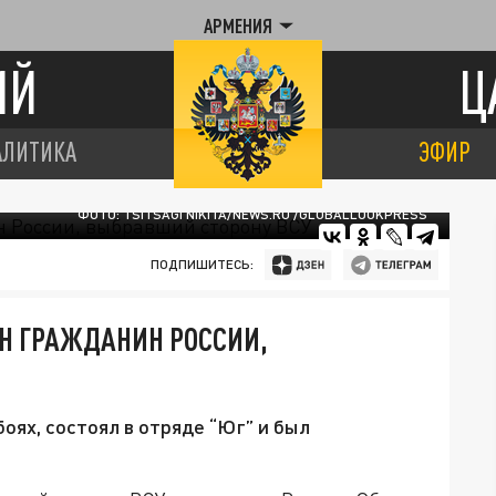
АРМЕНИЯ
ИЙ
Ц
АЛИТИКА
ЭФИР
ФОТО: TSITSAGI NIKITA/NEWS.RU /GLOBALLOOKPRESS
ПОДПИШИТЕСЬ:
Н ГРАЖДАНИН РОССИИ,
оях, состоял в отряде “Юг” и был