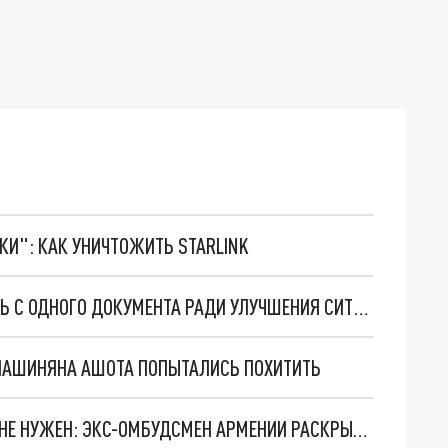
ТКИ": КАК УНИЧТОЖИТЬ STARLINK
ЛАВРОВ ПОСОВЕТОВАЛ АРМЕНИИ УБРАТЬ ПЫЛЬ С ОДНОГО ДОКУМЕНТА РАДИ УЛУЧШЕНИЯ СИТУАЦИИ С АЗЕРБАЙДЖАНОМ
 ПАШИНЯНА АШОТА ПОПЫТАЛИСЬ ПОХИТИТЬ
БАКУ НЕ ОГРАНИЧИТСЯ КАРАБАХОМ, ЕМУ МИР НЕ НУЖЕН: ЭКС-ОМБУДСМЕН АРМЕНИИ РАСКРЫЛ КАРТЫ