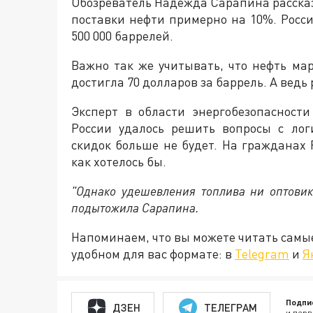
Обозреватель Надежда Сарапина рассказ
поставки нефти примерно на 10%. Росси
500 000 баррелей.
Важно так же учитывать, что нефть ма
достигла 70 долларов за баррель. А ведь
Эксперт в области энергобезопасност
России удалось решить вопросы с ло
скидок больше не будет. На гражданах Р
как хотелось бы.
"Однако удешевления топлива ни оптовик
подытожила Сарапина.
Напоминаем, что вы можете читать самы
удобном для вас формате: в
Telegram
и
Я
Подпи
ДЗЕН
ТЕЛЕГРАМ
и перв