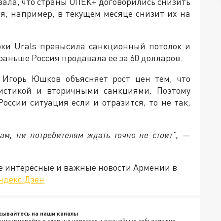
ала, что страны ОПЕК+ договорились снизить
я, например, в текущем месяце снизит их на
рки Urals превысила санкционный потолок и
 раньше Россия продавала её за 60 долларов.
и Игорь Юшков объясняет рост цен тем, что
гистикой и вторичными санкциями. Поэтому
оссии ситуация если и отразится, то не так,
ам, ни потребителям ждать точно не стоит", —
е интересные и важные новости Армении в
ндекс.Дзен
сывайтесь на наши каналы
ыми узнавайте о главных новостях и важнейших событиях дня.