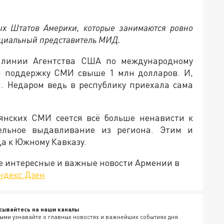
ых Штатов Америки, которые занимаются ровно
ициальный представитель МИД.
о линии Агентства США по международному
а поддержку СМИ свыше 1 млн долларов. И,
и. Недаром ведь в республику приехала сама
янских СМИ сеется всё больше ненависти к
ельное выдавливание из региона. Этим и
а к Южному Кавказу.
е интересные и важные новости Армении в
ндекс.Дзен
сывайтесь на наши каналы
ыми узнавайте о главных новостях и важнейших событиях дня.