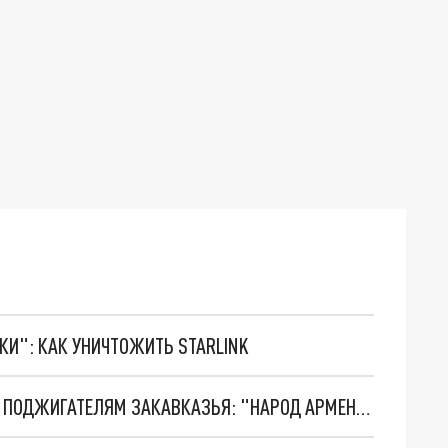
ТКИ": КАК УНИЧТОЖИТЬ STARLINK
ЗАХАРОВА В ЖЁСТКОЙ ФОРМЕ ОБРАТИЛАСЬ К ПОДЖИГАТЕЛЯМ ЗАКАВКАЗЬЯ: "НАРОД АРМЕНИИ ЭТО ЗНАЕТ И ПОМНИТ"