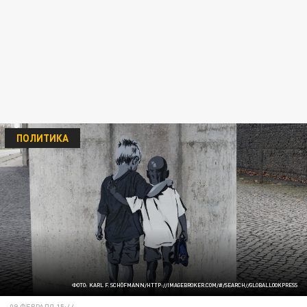
ПОЛИТИКА
ФОТО: KARL F. SCHÖFMANN/HTTP://IMAGEBROKER.COM/#/SEARCH//GLOBALLOOKPRESS
09 ФЕВРАЛЯ 15:44