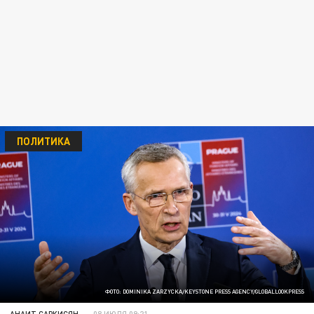
ПОЛИТИКА
ФОТО: DOMINIKA ZARZYCKA/KEYSTONE PRESS AGENCY/GLOBALLOOKPRESS
АНАИТ САРКИСЯН
08 ИЮЛЯ 09:21