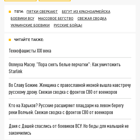
ТЕГИ:
ПЯТКИ СВЕРКАЮТ
БЕГУТ ИЗ КРАСНОАРМЕЙСКА
БОЕВИКИ ВСУ
МАССОВОЕ БЕГСТВО
СВЕЖАЯ СВОДКА
УКРАИНСКИЕ БОЕВИКИ
РУССКИЕ БОЙЦЫ
ЧИТАЙТЕ ТАКЖЕ:
Технофашисты XXI века
Оплеуха Маску. "Пора снять белые перчатки": Как уничтожить
Starlink
Во Славу Божию. Женщина с православной иконой вышла навстречу
русскому дрону. Свежая сводка с фронтов СВО от военкоров
Кто на Харьков? Русские расширяют плацдарм на левом берегу
реки Волчьей. Свежая сводка с фронтов СВО от военкоров
Даня с Дашей спаслись от боевиков ВСУ. Но беды для малышей не
закончились