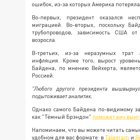
ошибок, из-за которых Америка потеряла
Во-первых, президент оказался нес
миграцией. Во-вторых, поскольку Ба
трубопроводов, зависимость США от
возросла.
В-третьих, из-за неразумных трат 
инфляция. Кроме того, вырост уровен
Байдена, по мнению Вейхерта, являет
Россией.
"Любого другого президента вышвырну
подытоживает аналитик.
Однако самого Байдена по-видимому за
как "Тёмный Брэндон"
поможет ему выи
Напоминаем, что вы можете читать самы
удобном для вас формате: в
Telegram
и
Я