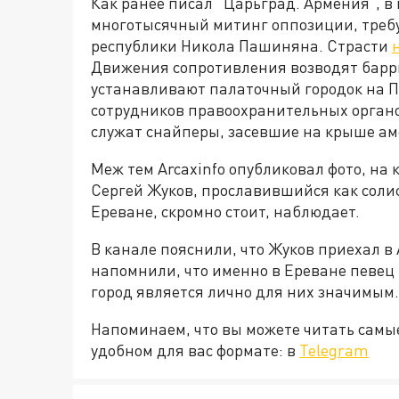
Как ранее писал “Царьград. Армения”, в
многотысячный митинг оппозиции, треб
республики Никола Пашиняна. Страсти
Движения сопротивления возводят барри
устанавливают палаточный городок на П
сотрудников правоохранительных органо
служат снайперы, засевшие на крыше ам
Меж тем Arcaxinfo опубликовал фото, на
Сергей Жуков, прославившийся как солис
Ереване, скромно стоит, наблюдает.
В канале пояснили, что Жуков приехал 
напомнили, что именно в Ереване певец
город является лично для них значимым.
Напоминаем, что вы можете читать самы
удобном для вас формате: в
Telegram