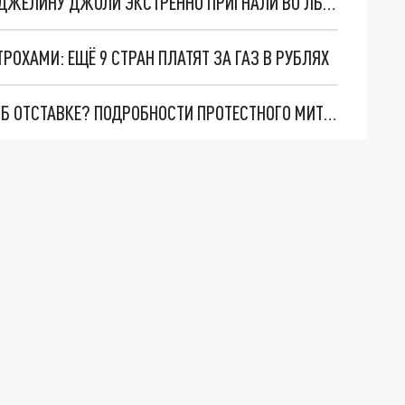
ЗАХАРОВА НАКОНЕЦ РАСКРЫЛА, ДЛЯ ЧЕГО АНДЖЕЛИНУ ДЖОЛИ ЭКСТРЕННО ПРИГНАЛИ ВО ЛЬВОВ
РОХАМИ: ЕЩЁ 9 СТРАН ПЛАТЯТ ЗА ГАЗ В РУБЛЯХ
ПАШИНЯН ПОДГОТОВИЛ ТЕКСТ ОБЪЯВЛЕНИЯ ОБ ОТСТАВКЕ? ПОДРОБНОСТИ ПРОТЕСТНОГО МИТИНГА В ЕРЕВАНЕ