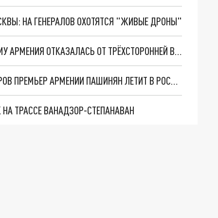
ОСКВЫ: НА ГЕНЕРАЛОВ ОХОТЯТСЯ "ЖИВЫЕ ДРОНЫ"
ПОЛИТИКА ДВОЙНЫХ СТАНДАРТОВ, ИЛИ ПОЧЕМУ АРМЕНИЯ ОТКАЗАЛАСЬ ОТ ТРЁХСТОРОННЕЙ ВСТРЕЧИ В МОСКВЕ
ПОСЛЕ ОТКАЗА ОТ ТРЁХСТОРОННИХ ПЕРЕГОВОРОВ ПРЕМЬЕР АРМЕНИИ ПАШИНЯН ЛЕТИТ В РОССИЮ
 НА ТРАССЕ ВАНАДЗОР-СТЕПАНАВАН