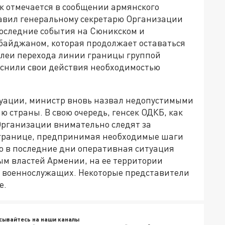
к отмечается в сообщении армянского
авил генеральному секретарю Организации
последние события на Сюникском и
рбайджаном, которая продолжает оставаться
слеи перехода линии границы группой
яснили свои действия необходимостью
туации, министр вновь назвал недопустимыми
ю страны. В свою очередь, генсек ОДКБ, как
 Организации внимательно следят за
границе, предпринимая необходимые шаги
то в последние дни оперативная ситуация
м властей Армении, на ее территории
х военнослужащих. Некоторые представители
е.
сывайтесь на наши каналы