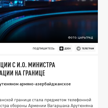
ФОТО: ЦАРЬГРАД
ПОДПИШИТЕСЬ:
ЦИИ С И.О. МИНИСТРА
АЦИИ НА ГРАНИЦЕ
рутюняном армяно-азербайджанское
анской границе стала предметом телефонной
истра обороны Армении Вагаршака Арутюняна