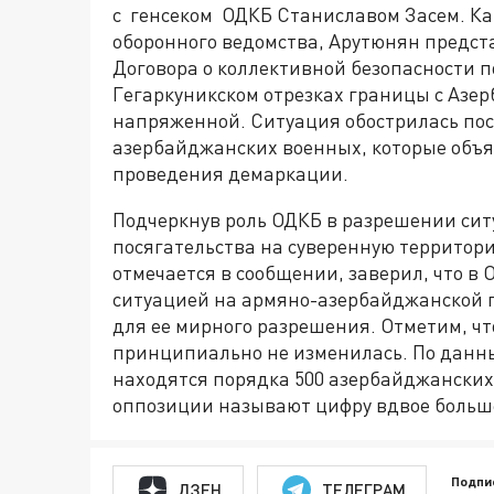
с генсеком ОДКБ Станиславом Засем. Ка
оборонного ведомства, Арутюнян предст
Договора о коллективной безопасности 
Гегаркуникском отрезках границы с Азе
напряженной. Ситуация обострилась по
азербайджанских военных, которые объ
проведения демаркации.
Подчеркнув роль ОДКБ в разрешении си
посягательства на суверенную территори
отмечается в сообщении, заверил, что в
ситуацией на армяно-азербайджанской 
для ее мирного разрешения. Отметим, ч
принципиально не изменилась. По данны
находятся порядка 500 азербайджански
оппозиции называют цифру вдвое больш
Подпи
ДЗЕН
ТЕЛЕГРАМ