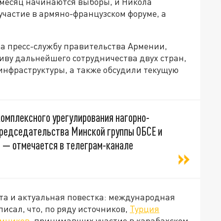
ез месяц начинаются выборы, и Никола
частие в армяно-французском форуме, а
на пресс-службу правительства Армении,
ву дальнейшего сотрудничества двух стран,
 инфраструктуры, а также обсудили текущую
омплексного урегулирования нагорно-
председательства Минской группы ОБСЕ и
, — отмечается в телеграм-канале
ута и актуальная повестка: международная
исал, что, по ряду источников,
Турция
ёмников
, принимавших участие в карабахском