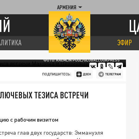
АРМЕНИЯ
ИЙ
Ц
АЛИТИКА
ЭФИР
ФОТО: KREMLIN POOL/GLOBALLOOKPRESS
ПОДПИШИТЕСЬ:
КЛЮЧЕВЫХ ТЕЗИСА ВСТРЕЧИ
цию с рабочим визитом
треча глав двух государств: Эммануэля