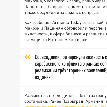
Макрона, у которого, к слову, ровно чер
Пашиняна. Стороны совместно приняли у
также обсудили два важных вопроса.
Как сообщает Armenia Today со ссылкой 
Макрон и Пашинян обговорили перспекти
в частности, в сфере бизнеса и развития
ситуацию в Нагорном Карабахе.
Собеседники подчеркнули важность к
карабахского конфликта в рамках со
реализации трёхсторонних заявлений
издания.
Разумеется, в ходе диалога была затрон
обстановка. Ранее “Царьград. Армения” п
направила свыше 2 тысяч сирийских на