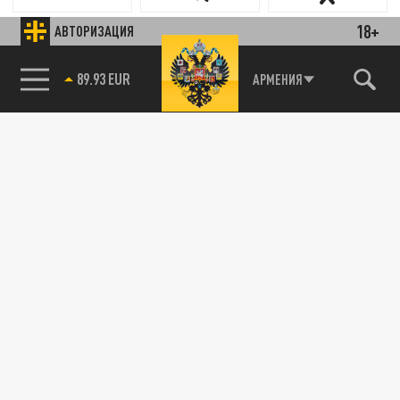
18+
АВТОРИЗАЦИЯ
89.93 EUR
АРМЕНИЯ
85.64 BRENT
Новости smi2.ru