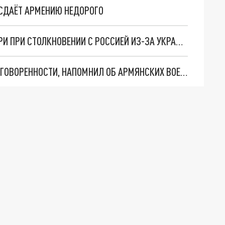
СДАЁТ АРМЕНИЮ НЕДОРОГО
В США ПРЕДРЕКЛИ КАТАСТРОФИЧЕСКИЕ ПОТЕРИ ПРИ СТОЛКНОВЕНИИ С РОССИЕЙ ИЗ-ЗА УКРАИНЫ
МИД АРМЕНИИ, КОММЕНТИРУЯ СОЧИНСКИЕ ДОГОВОРЕННОСТИ, НАПОМНИЛ ОБ АРМЯНСКИХ ВОЕННОПЛЕННЫХ