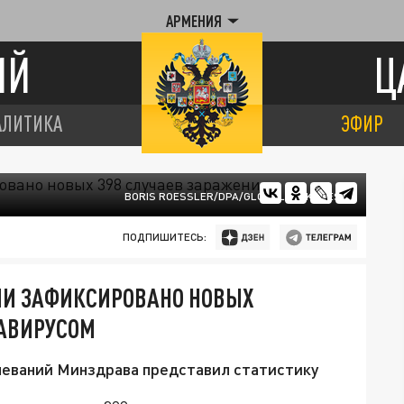
АРМЕНИЯ
ИЙ
Ц
АЛИТИКА
ЭФИР
BORIS ROESSLER/DPA/GLOBALLOOKPRESS
ПОДПИШИТЕСЬ:
ИИ ЗАФИКСИРОВАНО НОВЫХ
НАВИРУСОМ
леваний Минздрава представил статистику