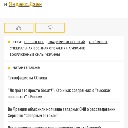
и
Яндекс.Дзен
ТЕГИ:
DER SPIEGEL
ВЛАДИМИР ЗЕЛЕНСКИЙ
АРТЁМОВСК
СПЕЦИАЛЬНАЯ ВОЕННАЯ ОПЕРАЦИЯ НА УКРАИНЕ
ВООРУЖЁННЫЕ СИЛЫ УКРАИНЫ
ЧИТАЙТЕ ТАКЖЕ:
Технофашисты XXI века
"Людей это просто бесит!": Кто и как создал миф о "высоких
зарплатах" в России
Во Франции объяснили молчание западных СМИ о расследовании
Херша по "Северным потокам"
Путин созовёт специальное совещание уже этой весной —