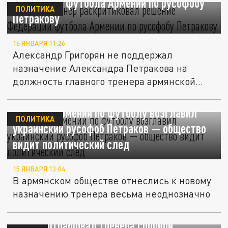
Федерации футбола Армении по русофобу
ПОЛИТИКА
Петракову
16 ЯНВАРЯ 11:26
Александр Григорян не поддержал
назначение Александра Петракова на
должность главного тренера армянской...
Сборную Армении по футболу возглавил
ПОЛИТИКА
украинский русофоб Петраков — общество
видит политический след
15 ЯНВАРЯ 13:04
В армянском обществе отнеслись к новому
назначению тренера весьма неоднозначно
УЕФА оштрафовал тренера сборной