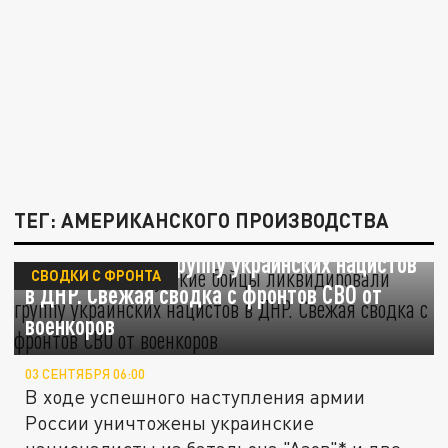
ТЕГ: АМЕРИКАНСКОГО ПРОИЗВОДСТВА
Конец "Азова"*. Русские бойцы
ликвидировали группу украинских нацистов
СВОДКИ С ФРОНТА
в ДНР. Свежая сводка с фронтов СВО от
военкоров
03 СЕНТЯБРЯ 06:00
В ходе успешного наступления армии
России уничтожены украинские