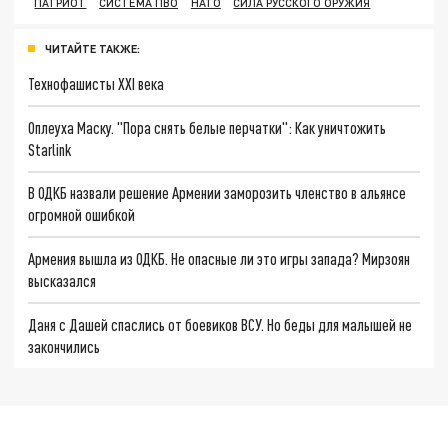
ПАТРИОТ
СИСТЕМА ПВО
НАТО
СИЛА РУССКОГО ОРУЖИЯ
ЧИТАЙТЕ ТАКЖЕ:
Технофашисты XXI века
Оплеуха Маску. "Пора снять белые перчатки": Как уничтожить
Starlink
В ОДКБ назвали решение Армении заморозить членство в альянсе
огромной ошибкой
Армения вышла из ОДКБ. Не опасные ли это игры запада? Мирзоян
высказался
Даня с Дашей спаслись от боевиков ВСУ. Но беды для малышей не
закончились