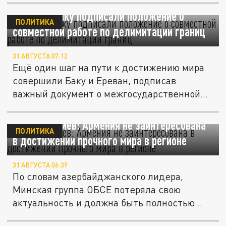
Ереван и Баку подписали положение о
ПОЛИТИКА
совместной работе по делимитации границ
31 АВГУСТА 07:12
Ещё один шаг на пути к достижению мира
совершили Баку и Ереван, подписав
важный документ о межгосударственной...
Ильхам Алиев: Армения не заинтересована
ПОЛИТИКА
в достижении прочного мира в регионе
31 АВГУСТА 06:39
По словам азербайджанского лидера,
Минская группа ОБСЕ потеряла свою
актуальность и должна быть полностью...