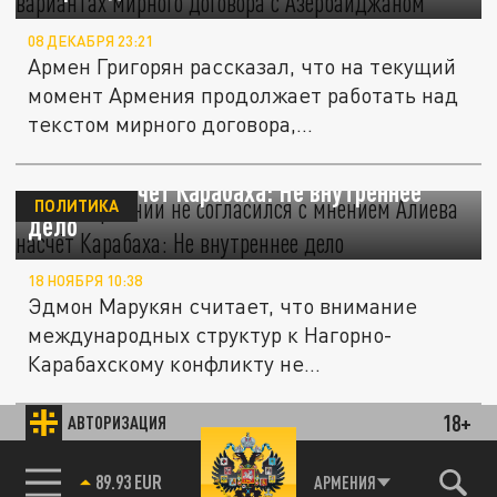
08 ДЕКАБРЯ 23:21
Армен Григорян рассказал, что на текущий
момент Армения продолжает работать над
текстом мирного договора,...
Посол Армении не согласился с мнением
Алиева насчёт Карабаха: Не внутреннее
ПОЛИТИКА
дело
18 НОЯБРЯ 10:38
Эдмон Марукян считает, что внимание
международных структур к Нагорно-
Карабахскому конфликту не
подтверждает...
18+
АВТОРИЗАЦИЯ
В МИД Армении дали оценку работе миссии
ПОЛИТИКА
ЕС на границе с Азербайджаном
85.64 BRENT
АРМЕНИЯ