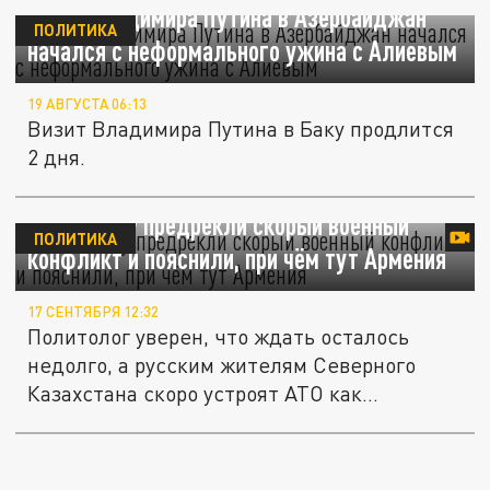
Визит Владимира Путина в Азербайджан
ПОЛИТИКА
начался с неформального ужина с Алиевым
19 АВГУСТА 06:13
Визит Владимира Путина в Баку продлится
2 дня.
Казахстану предрекли скорый военный
ПОЛИТИКА
конфликт и пояснили, при чём тут Армения
17 СЕНТЯБРЯ 12:32
Политолог уверен, что ждать осталось
недолго, а русским жителям Северного
Казахстана скоро устроят АТО как...